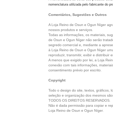
nomenclatura utilizada pelo fabricante do pr
Comentários, Sugestões e Outros
A Loja
Reino de Osun e Ogun Níger
agra
nossos produtos e serviços.
Todas as informações, os materiais, su
de Osun e Ogun Níger
não serão tratado
segredo comercial e, mediante a aprese
à Loja
Reino de Osun e Ogun Níger
uma 
reproduzir, transmitir, exibir e distribui
A menos que exigido por lei, a Loja
Rein
conexão com tais informações, materiai
consentimento prévio por escrito.
Copyright
Todo o design do site, textos, gráficos, 
seleção e organização dos mesmos são
TODOS OS DIREITOS RESERVADOS.
Não é dada permissão para copiar e repr
Loja
Reino de Osun e Ogun Níger
.