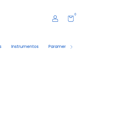
0
s
Instrumentos
Paramentas
Roupas Masculinas