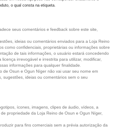
oduto, o qual consta na etiqueta.
dece seus comentários e feedback sobre este site,
gestões, ideias ou comentários enviados para a Loja
Reino
s como confidenciais, proprietárias ou informações sobre
ntação de tais informações, o usuário estará concedendo
licença irrevogável e irrestrita para utilizar, modificar,
r essas informações para qualquer finalidade.
o de Osun e Ogun Níger
não vai usar seu nome em
s, sugestões, ideias ou comentários sem o seu
logotipos, ícones, imagens, clipes de áudio, vídeos, a
 de propriedade da Loja
Reino de Osun e Ogun Níger
,
oduzir para fins comerciais sem a prévia autorização da