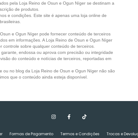
ados pela Loja
Reino de Osun e Ogun Níger
se destinam a
escrição de produtos.
rmos e condições. Este site é apenas uma loja online de
brasileiras.
 Osun e Ogun Níger
pode fornecer conteúdo de terceiros
ados em informações. A Loja
Reino de Osun e Ogun Níger
controle sobre qualquer conteúdo de terceiros.
garante, endossa ou aprova com precisão ou integridade
evisão do conteúdo e notícias de terceiros, reportadas em
ite ou no blog da Loja
Reino de Osun e Ogun Níger
não são
imos que o conteúdo ainda esteja disponível.
r
Formas de Pagamento
Termos e Condições
Trocas e Devolu