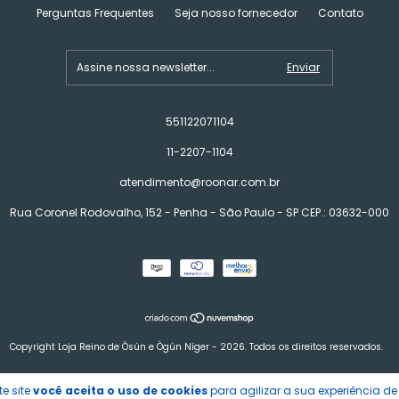
Perguntas Frequentes
Seja nosso fornecedor
Contato
551122071104
11-2207-1104
atendimento@roonar.com.br
Rua Coronel Rodovalho, 152 - Penha - São Paulo - SP CEP.: 03632-000
Copyright Loja Reino de Òsún e Ògún Níger - 2026. Todos os direitos reservados.
e site
você aceita o uso de cookies
para agilizar a sua experiência d