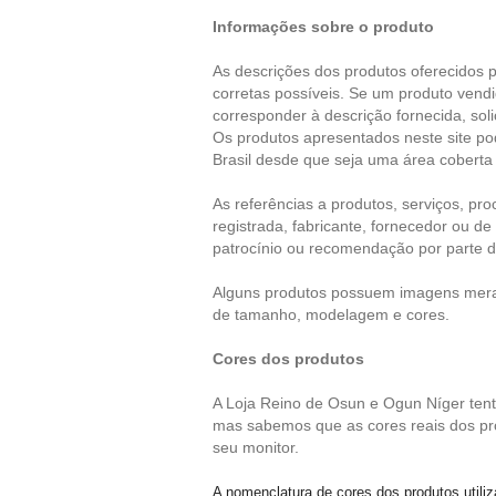
Informações sobre o produto
As descrições dos produtos oferecidos 
corretas possíveis. Se um produto vendi
corresponder à descrição fornecida, sol
Os produtos apresentados neste site 
Brasil desde que seja uma área coberta
As referências a produtos, serviços, p
registrada, fabricante, fornecedor ou 
patrocínio ou recomendação por parte 
Alguns produtos possuem imagens merame
de tamanho, modelagem e cores.
Cores dos produtos
A Loja
Reino de Osun e Ogun Níger
tent
mas sabemos que as cores reais dos pro
seu monitor.
A nomenclatura de cores dos produtos util