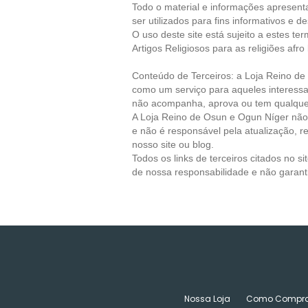
Todo o material e informações apresent
ser utilizados para fins informativos e d
O uso deste site está sujeito a estes te
Artigos Religiosos para as religiões afro 
Conteúdo de Terceiros: a Loja
Reino de
como um serviço para aqueles interess
não acompanha, aprova ou tem qualquer 
A Loja
Reino de Osun e Ogun Níger
não 
e não é responsável pela atualização, r
nosso site ou blog.
Todos os links de terceiros citados no s
de nossa responsabilidade e não garant
Nossa Loja
Como Compra