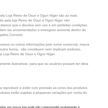
pela Loja
Reino de Osun e Ogun Níger
são as mais
do pela loja
Reino de Osun e Ogun Níger
não
icitamos que o devolva sem uso e em perfeitas condições.
podem ser encomendados e entregues somente dentro do
 pelos Correios.
rocessos ou outras informações pelo nome comercial, marca
de outra forma, não constituem nem implicam endosso,
da Loja
Reino de Osun e Ogun Níger
.
nte ilustrativas, para que os usuários possam ter ideia
a reproduzir e exibir com precisão as cores dos produtos,
dutos estão sujeitas a pequenas variações por conta do
izadas em nossa loja pode não corresponder exatamente à