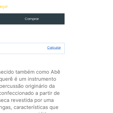
eça!
Alterar CEP
Calcular
o também como Abê
querê é um instrumento
percussão originário da
 confeccionado a partir de
eca revestida por uma
gas, características que