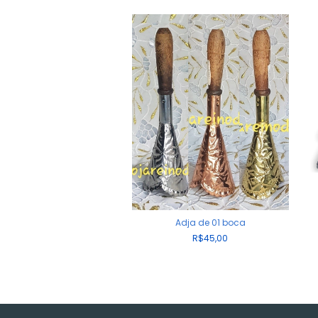
ére Tradicional I
Adja de 01 boca
R$90,00
R$45,00