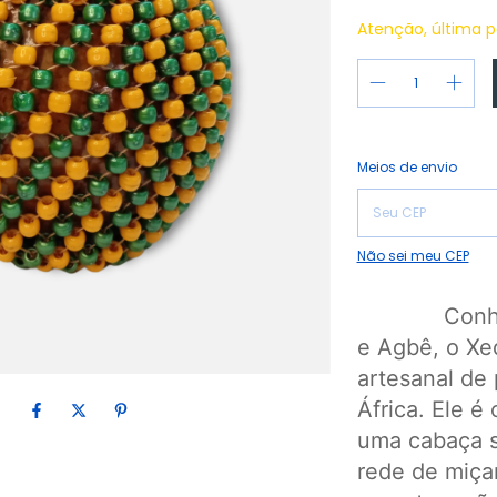
Atenção, última p
Entregas para o CEP:
Meios de envio
Não sei meu CEP
Conhecid
e Agbê, o Xe
artesanal de 
África. Ele é
uma cabaça s
rede de miçan