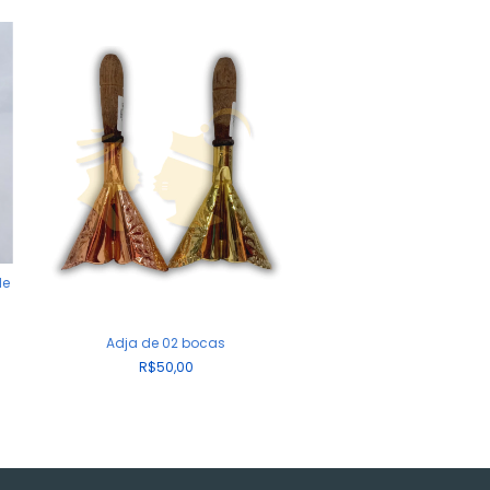
de
Adja de 02 bocas
Xére Redondo I
R$50,00
R$120,00