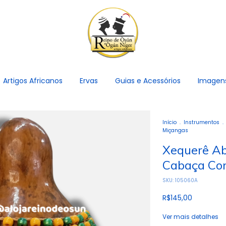
Artigos Africanos
Ervas
Guias e Acessórios
Imagen
Início
.
Instrumentos
.
Miçangas
Xequerê Ab
Cabaça Co
SKU:
105060A
R$145,00
Ver mais detalhes