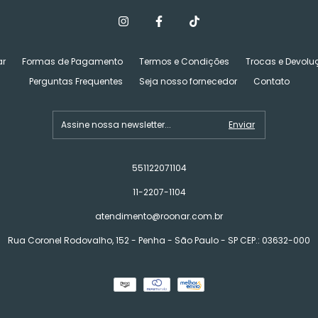
r
Formas de Pagamento
Termos e Condições
Trocas e Devolu
Perguntas Frequentes
Seja nosso fornecedor
Contato
551122071104
11-2207-1104
atendimento@roonar.com.br
Rua Coronel Rodovalho, 152 - Penha - São Paulo - SP CEP.: 03632-000