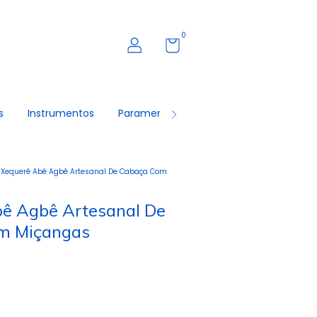
0
s
Instrumentos
Paramentas
Roupas Masculinas
Xequerê Abê Agbê Artesanal De Cabaça Com
ê Agbê Artesanal De
m Miçangas