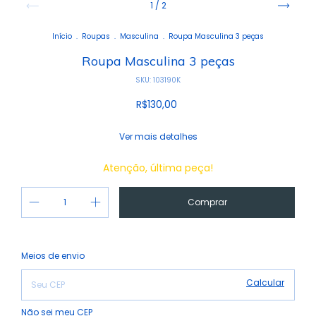
1
/
2
Início
.
Roupas
.
Masculina
.
Roupa Masculina 3 peças
Roupa Masculina 3 peças
SKU:
103190K
R$130,00
Ver mais detalhes
Atenção, última peça!
Alterar CEP
Entregas para o CEP:
Meios de envio
Calcular
Não sei meu CEP