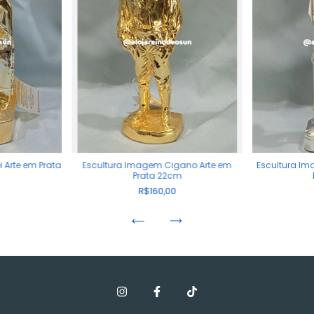
 Arte em Prata
Escultura Imagem Cigano Arte em
Escultura Im
Prata 22cm
R$160,00