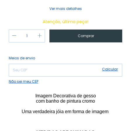
Ver mais detalhes
Atenção, última peça!
Alterar CEP
Entregas para o CEP:
Meios de envio
Calcular
Não sei meu CEP
Imagem Decorativa
de gesso
com banho de pintura cromo
Uma verdadeira jóia em forma de imagem