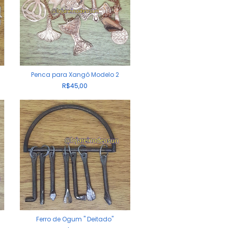
Penca para Xangô Modelo 2
R$45,00
Ferro de Ogum " Deitado"