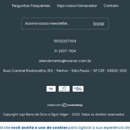
Perguntas Frequentes
Seja nosso fornecedor
Contato
551122071104
11-2207-1104
atendimento@roonar.com.br
Rua Coronel Rodovalho, 152 - Penha - São Paulo - SP CEP.: 03632-000
Copyright Loja Reino de Òsún e Ògún Níger - 2026. Todos os direitos reservados.
e site
você aceita o uso de cookies
para agilizar a sua experiência d