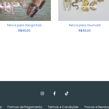
Penca para Xangô Kaô
Penca para Oxumarê
R$45,00
R$45,00
r
Formas de Pagamento
Termos e Condições
Trocas e Devolu