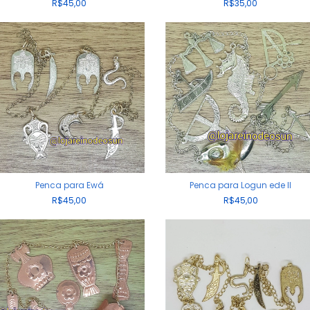
R$45,00
R$35,00
Penca para Ewá
Penca para Logun ede II
R$45,00
R$45,00