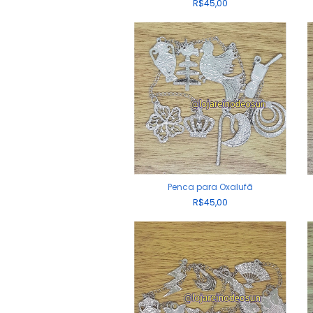
R$45,00
Penca para Oxalufã
R$45,00