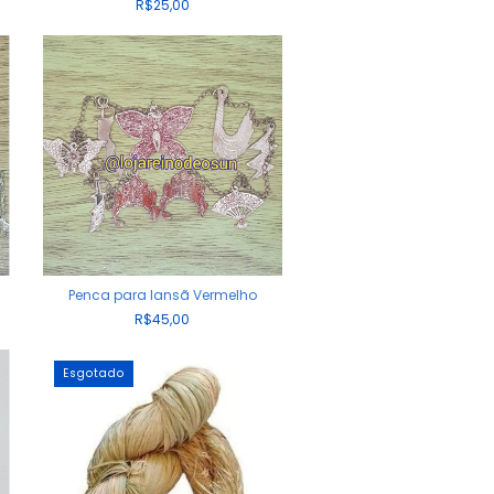
R$25,00
Penca para Iansã Vermelho
R$45,00
Esgotado